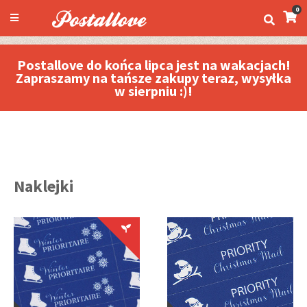
0
Postallove do końca lipca jest na wakacjach!
Zapraszamy na tańsze zakupy teraz, wysyłka
w sierpniu :)!
Naklejki