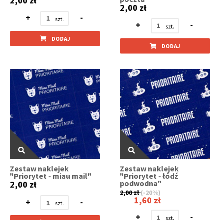
2,00 zł
2,00 zł
+
-
+
-
DODAJ
DODAJ
Zestaw naklejek
Zestaw naklejek
"Priorytet - miau mail"
"Priorytet - łódź
podwodna"
2,00 zł
2,00 zł
(-20%)
1,60 zł
+
-
+
-