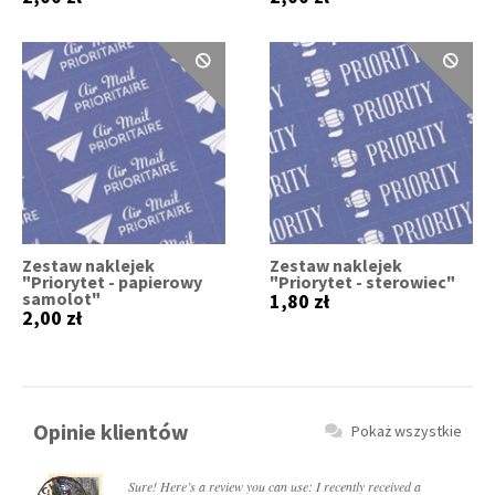
Zestaw naklejek
Zestaw naklejek
"Priorytet - papierowy
"Priorytet - sterowiec"
samolot"
1,80 zł
2,00 zł
Opinie klientów
Pokaż wszystkie
Sure! Here’s a review you can use: I recently received a