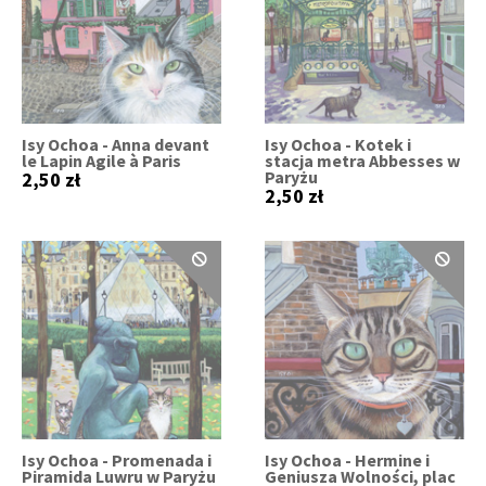
Isy Ochoa - Anna devant
Isy Ochoa - Kotek i
le Lapin Agile à Paris
stacja metra Abbesses w
Paryżu
2,50 zł
2,50 zł
Isy Ochoa - Promenada i
Isy Ochoa - Hermine i
Piramida Luwru w Paryżu
Geniusza Wolności, plac