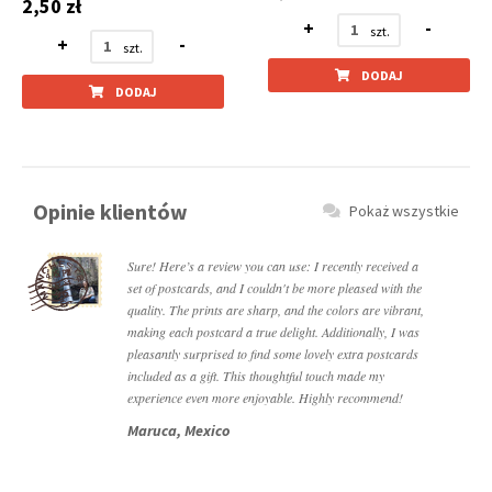
2,50 zł
+
-
+
-
DODAJ
DODAJ
Opinie klientów
Pokaż wszystkie
Sure! Here’s a review you can use: I recently received a
set of postcards, and I couldn't be more pleased with the
quality. The prints are sharp, and the colors are vibrant,
making each postcard a true delight. Additionally, I was
pleasantly surprised to find some lovely extra postcards
included as a gift. This thoughtful touch made my
experience even more enjoyable. Highly recommend!
Maruca, Mexico