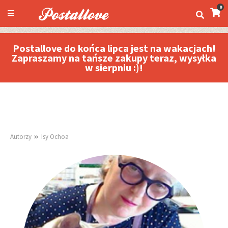
0
Postallove do końca lipca jest na wakacjach!
Zapraszamy na tańsze zakupy teraz, wysyłka
w sierpniu :)!
Autorzy
Isy Ochoa