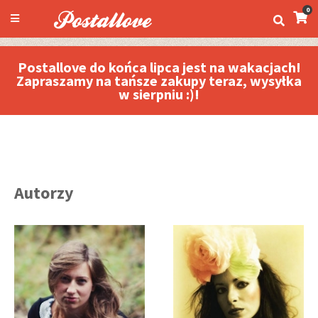
0
Postallove do końca lipca jest na wakacjach!
Zapraszamy na tańsze zakupy teraz, wysyłka
w sierpniu :)!
Autorzy