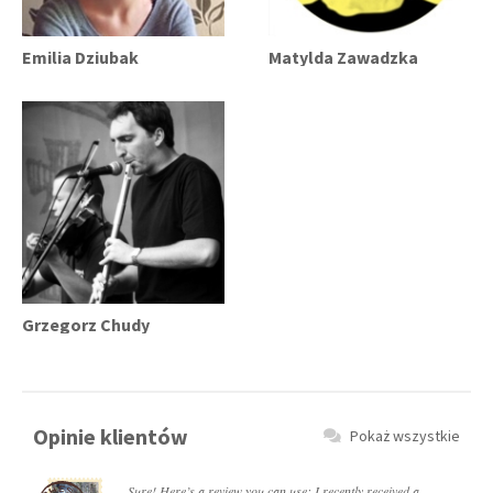
Emilia Dziubak
Matylda Zawadzka
Grzegorz Chudy
Opinie klientów
Pokaż wszystkie
Sure! Here’s a review you can use: I recently received a