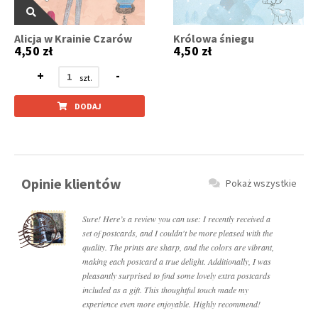
Alicja w Krainie Czarów
Królowa śniegu
4,50 zł
4,50 zł
+
-
DODAJ
Opinie klientów
Pokaż wszystkie
Sure! Here’s a review you can use: I recently received a
set of postcards, and I couldn't be more pleased with the
quality. The prints are sharp, and the colors are vibrant,
making each postcard a true delight. Additionally, I was
pleasantly surprised to find some lovely extra postcards
included as a gift. This thoughtful touch made my
experience even more enjoyable. Highly recommend!