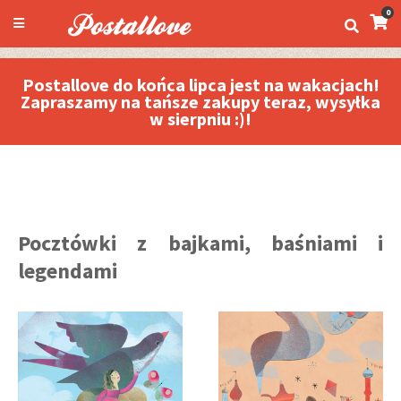
0
Postallove do końca lipca jest na wakacjach!
Zapraszamy na tańsze zakupy teraz, wysyłka
w sierpniu :)!
Pocztówki z bajkami, baśniami i
legendami