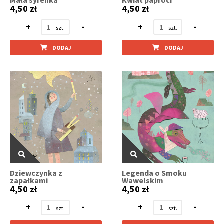
Mała syrenka
Kwiat paproci
4,50 zł
4,50 zł
+
-
+
-
DODAJ
DODAJ
Dziewczynka z
Legenda o Smoku
zapałkami
Wawelskim
4,50 zł
4,50 zł
+
-
+
-