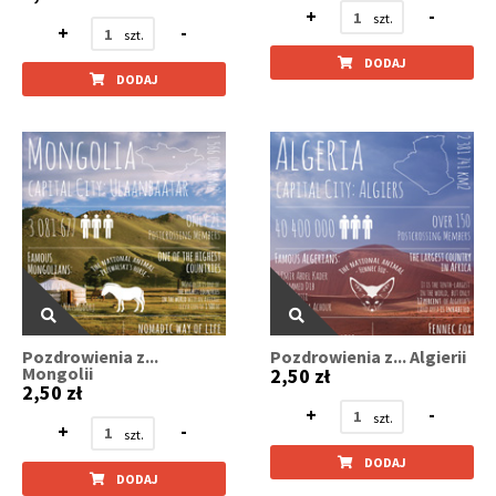
+
-
+
-
DODAJ
DODAJ
Pozdrowienia z...
Pozdrowienia z... Algierii
Mongolii
2,50 zł
2,50 zł
+
-
+
-
DODAJ
DODAJ