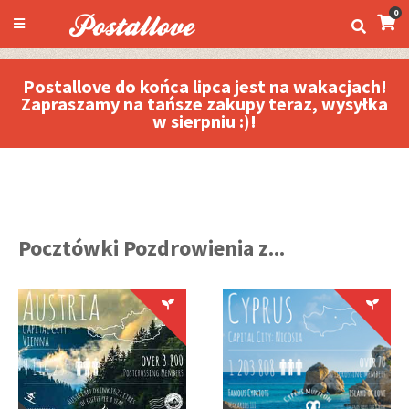
0
Postallove do końca lipca jest na wakacjach!
Zapraszamy na tańsze zakupy teraz, wysyłka
w sierpniu :)!
Pocztówki Pozdrowienia z...