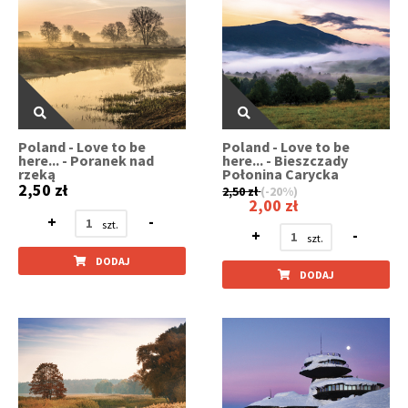
Poland - Love to be
Poland - Love to be
here... - Poranek nad
here... - Bieszczady
rzeką
Połonina Carycka
2,50 zł
2,50 zł
(-20%)
2,00 zł
+
-
+
-
DODAJ
DODAJ