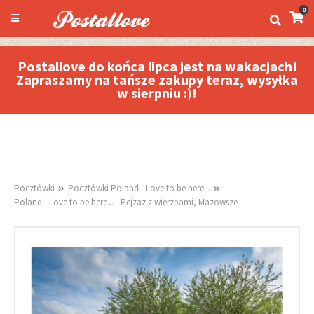
0
Postallove do końca lipca jest na wakacjach!
Zapraszamy na tańsze zakupy teraz, wysyłka
w sierpniu :)!
Pocztówki
Pocztówki Poland - Love to be here...
Poland - Love to be here... - Pejzaż z wierzbami, Mazowsze