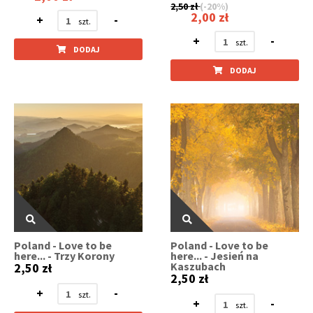
2,50 zł
(-20%)
2,00 zł
+
-
+
-
DODAJ
DODAJ
Poland - Love to be
Poland - Love to be
here... - Trzy Korony
here... - Jesień na
Kaszubach
2,50 zł
2,50 zł
+
-
+
-