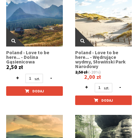
Poland - Love to be
Poland - Love to be
here... - Dolina
here... - Wędrujące
Gąsienicowa
wydmy, Słowiński Park
Narodowy
2,50 zł
2,50 zł
(-20%)
2,00 zł
+
-
+
-
DODAJ
DODAJ