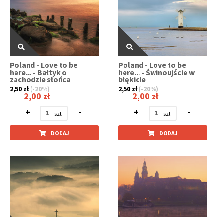
Poland - Love to be
Poland - Love to be
here... - Bałtyk o
here... - Świnoujście w
zachodzie słońca
błękicie
2,50 zł
(-20%)
2,50 zł
(-20%)
2,00 zł
2,00 zł
+
-
+
-
DODAJ
DODAJ