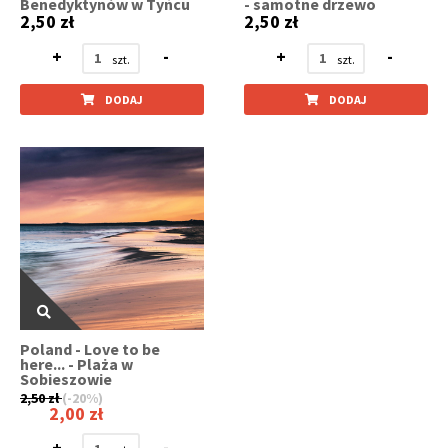
Benedyktynów w Tyńcu
- samotne drzewo
2,50 zł
2,50 zł
+
-
+
-
DODAJ
DODAJ
Poland - Love to be
here... - Plaża w
Sobieszowie
2,50 zł
(-20%)
2,00 zł
+
-