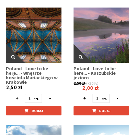
Poland - Love to be
Poland - Love to be
here... - Wnętrze
here... - Kaszubskie
kościoła Mariackiego w
jezioro
Krakowie
2,50 zł
(-20%)
2,50 zł
2,00 zł
+
-
+
-
DODAJ
DODAJ