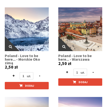
Poland - Love to be
Poland - Love to be
here... - Morskie Oko
here... - Warszawa
zimą
2,50 zł
2,50 zł
+
-
+
-
DODAJ
DODAJ