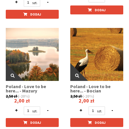
+
-
DODAJ
DODAJ
Poland - Love to be
Poland - Love to be
here... - Mazury
here... - Bocian
2,50 zł
(-20%)
2,50 zł
(-20%)
2,00 zł
2,00 zł
+
-
+
-
DODAJ
DODAJ