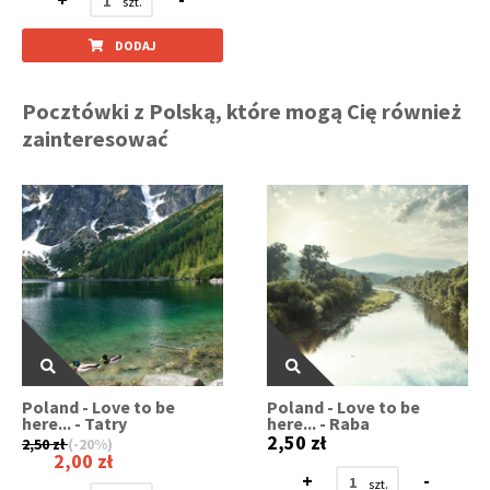
DODAJ
Pocztówki z Polską, które mogą Cię również
zainteresować
Poland - Love to be
Poland - Love to be
here... - Tatry
here... - Raba
2,50 zł
2,50 zł
(-20%)
2,00 zł
+
-