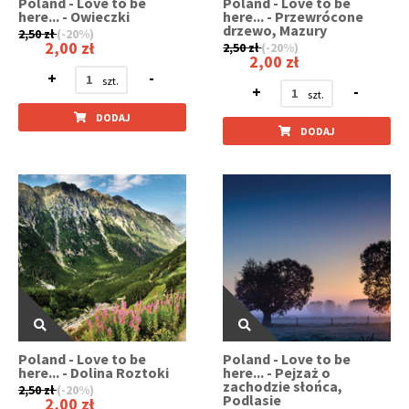
Poland - Love to be
Poland - Love to be
here... - Owieczki
here... - Przewrócone
drzewo, Mazury
2,50 zł
(-20%)
2,00 zł
2,50 zł
(-20%)
2,00 zł
+
-
+
-
DODAJ
DODAJ
Poland - Love to be
Poland - Love to be
here... - Dolina Roztoki
here... - Pejzaż o
zachodzie słońca,
2,50 zł
(-20%)
Podlasie
2,00 zł