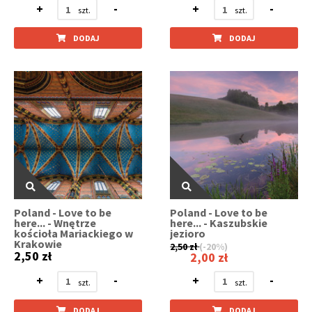
+
-
+
-
DODAJ
DODAJ
Poland - Love to be
Poland - Love to be
here... - Wnętrze
here... - Kaszubskie
kościoła Mariackiego w
jezioro
Krakowie
2,50 zł
(-20%)
2,50 zł
2,00 zł
+
-
+
-
DODAJ
DODAJ