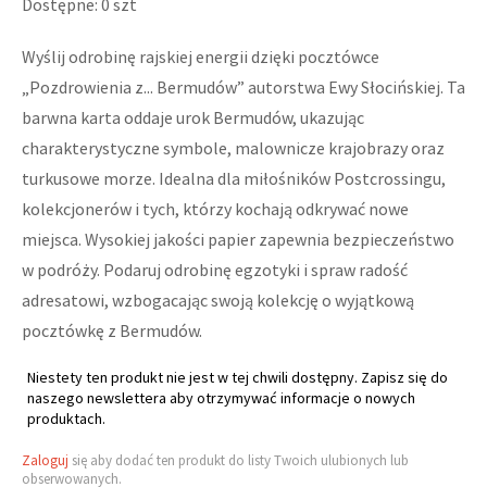
Dostępne: 0 szt
Wyślij odrobinę rajskiej energii dzięki pocztówce
„Pozdrowienia z... Bermudów” autorstwa Ewy Słocińskiej. Ta
barwna karta oddaje urok Bermudów, ukazując
charakterystyczne symbole, malownicze krajobrazy oraz
turkusowe morze. Idealna dla miłośników Postcrossingu,
kolekcjonerów i tych, którzy kochają odkrywać nowe
miejsca. Wysokiej jakości papier zapewnia bezpieczeństwo
w podróży. Podaruj odrobinę egzotyki i spraw radość
adresatowi, wzbogacając swoją kolekcję o wyjątkową
pocztówkę z Bermudów.
Niestety ten produkt nie jest w tej chwili dostępny. Zapisz się do
naszego newslettera aby otrzymywać informacje o nowych
produktach.
Zaloguj
się aby dodać ten produkt do listy Twoich ulubionych lub
obserwowanych.