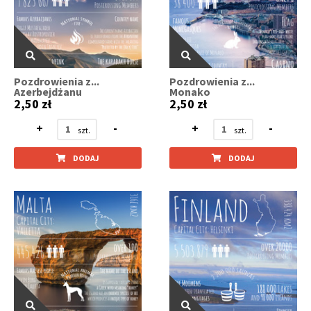
Pozdrowienia z...
Pozdrowienia z...
Azerbejdżanu
Monako
2,50 zł
2,50 zł
+
-
+
-
DODAJ
DODAJ