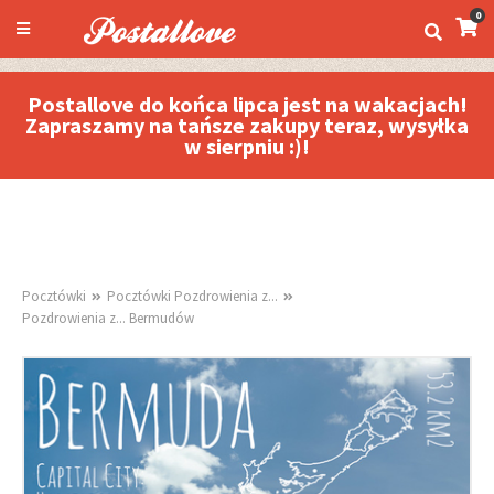
0
Postallove do końca lipca jest na wakacjach!
Zapraszamy na tańsze zakupy teraz, wysyłka
w sierpniu :)!
Pocztówki
Pocztówki Pozdrowienia z...
Pozdrowienia z... Bermudów