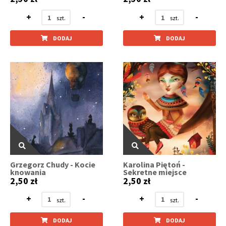
+
-
+
-
DODAJ
DODAJ
Grzegorz Chudy - Kocie
Karolina Piętoń -
knowania
Sekretne miejsce
2,50 zł
2,50 zł
+
-
+
-
DODAJ
DODAJ