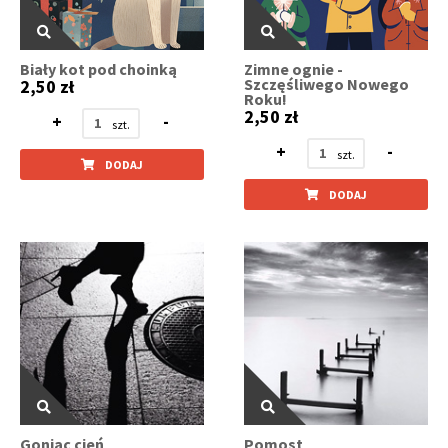
Biały kot pod choinką
Zimne ognie -
Szczęśliwego Nowego
2,50 zł
Roku!
2,50 zł
+
-
+
-
DODAJ
DODAJ
Goniąc cień
Pomost