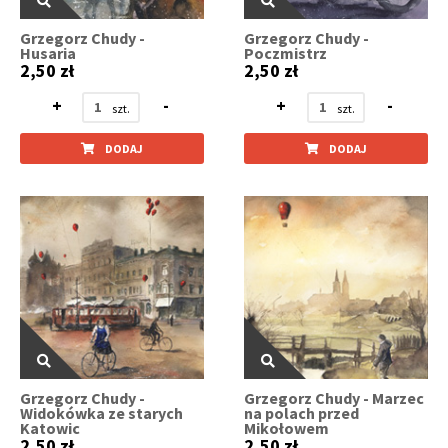
Grzegorz Chudy -
Grzegorz Chudy -
Husaria
Poczmistrz
2,50 zł
2,50 zł
+
-
+
-
DODAJ
DODAJ
Grzegorz Chudy -
Grzegorz Chudy - Marzec
Widokówka ze starych
na polach przed
Katowic
Mikołowem
2,50 zł
2,50 zł