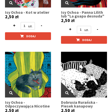
Isy Ochoa - Kot w atelier
Isy Ochoa - Panna Lilith
lub "La guapa desnuda"
2,50 zł
2,50 zł
+
-
+
-
DODAJ
DODAJ
Isy Ochoa -
Dobrusia Rurańska -
Odpoczywająca Nicotine
Piesek kanapowy
2,50 zł
2,50 zł