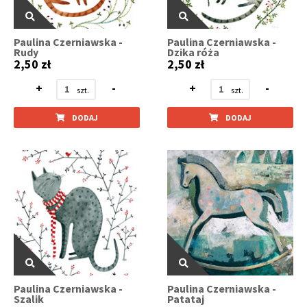
Paulina Czerniawska -
Paulina Czerniawska -
Rudy
Dzika róża
2,50 zł
2,50 zł
+
-
+
-
DODAJ
DODAJ
Paulina Czerniawska -
Paulina Czerniawska -
Szalik
Patataj