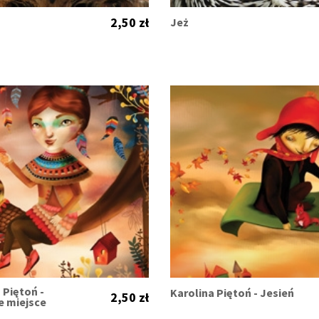
2,50 zł
Jeż
 Piętoń -
Karolina Piętoń - Jesień
2,50 zł
e miejsce