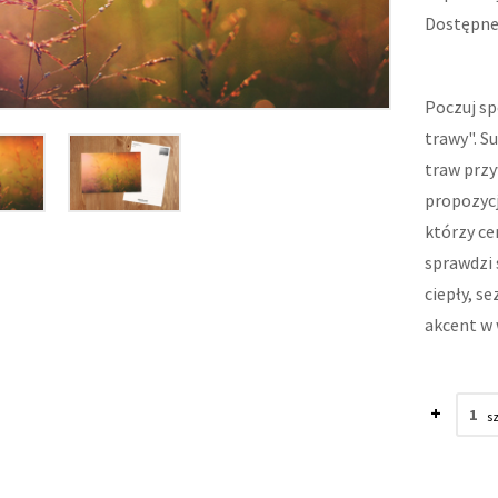
Dostępne:
Poczuj sp
trawy". S
traw przy
propozycj
którzy ce
sprawdzi 
ciepły, s
akcent w 
+