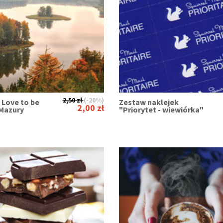
2,50 zł
(-20%)
 Love to be
Zestaw naklejek
2,00 zł
 Mazury
"Priorytet - wiewiórka"