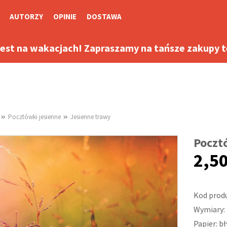
AUTORZY
OPINIE
DOSTAWA
jest na wakacjach! Zapraszamy na tańsze zakupy te
Pocztówki jesienne
Jesienne trawy
Poczt
2,50
Kod prod
Wymiary: 
Papier: b