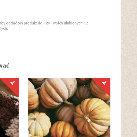
aby dodać ten produkt do listy Twoich ulubionych lub
ych.
ować