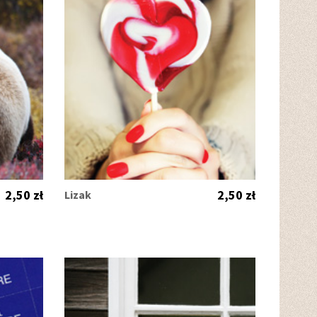
2,50 zł
2,50 zł
Lizak