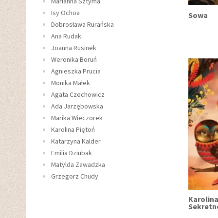
Marianna Sztyma
Isy Ochoa
Sowa
Dobrosława Rurańska
Ana Rudak
Joanna Rusinek
Weronika Boruń
Agnieszka Prucia
Monika Małek
Agata Czechowicz
Ada Jarzębowska
Marika Wieczorek
Karolina Piętoń
Katarzyna Kalder
Emilia Dziubak
Matylda Zawadzka
Grzegorz Chudy
Karolina
Sekretn