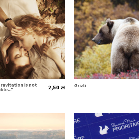
ravitation is not
Grizli
2,50 zł
ble..."