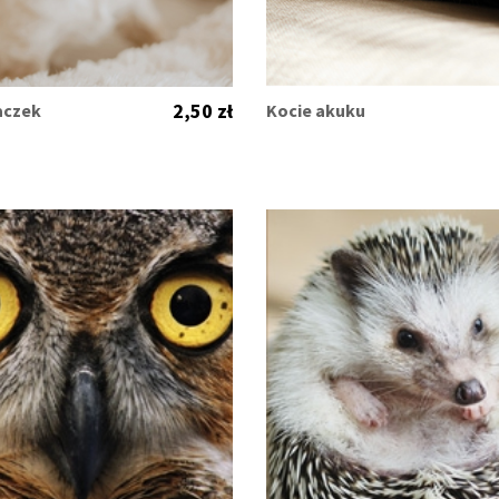
2,50 zł
aczek
Kocie akuku