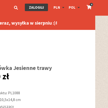
0
ZALOGUJ
PLN
POL
raz, wysyłka w sierpniu :)!
ówka Jesienne trawy
 zł
uktu: PL1088
10,5x14,8 cm
łyszczący