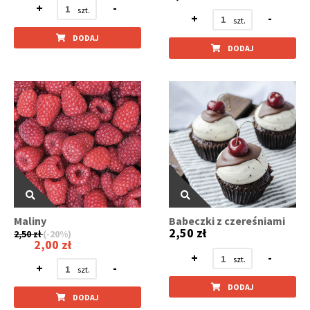
+
-
+
-
DODAJ
DODAJ
Maliny
Babeczki z czereśniami
2,50 zł
2,50 zł
(-20%)
2,00 zł
+
-
+
-
DODAJ
DODAJ