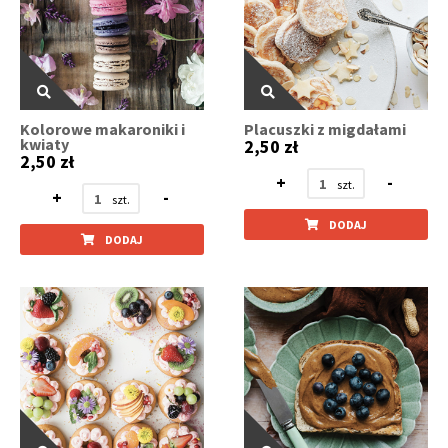
Kolorowe makaroniki i
Placuszki z migdałami
kwiaty
2,50 zł
2,50 zł
+
-
+
-
DODAJ
DODAJ