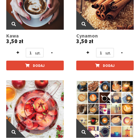
Kawa
Cynamon
3,50 zł
3,50 zł
+
-
+
-
DODAJ
DODAJ