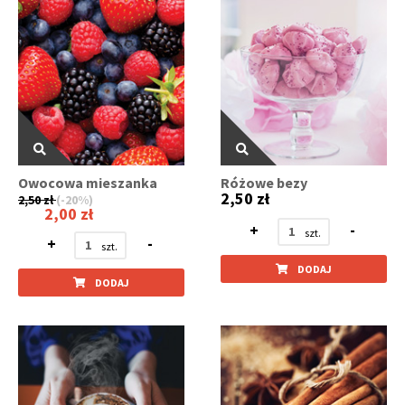
Owocowa mieszanka
Różowe bezy
2,50 zł
2,50 zł
(-20%)
2,00 zł
+
-
+
-
DODAJ
DODAJ