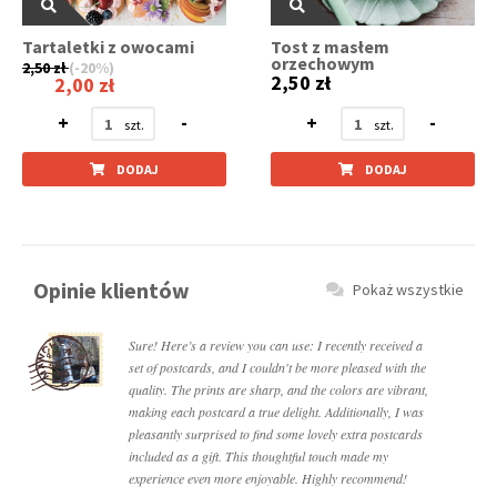
Tartaletki z owocami
Tost z masłem
orzechowym
2,50 zł
(-20%)
2,50 zł
2,00 zł
+
-
+
-
DODAJ
DODAJ
Opinie klientów
Pokaż wszystkie
Sure! Here’s a review you can use: I recently received a
set of postcards, and I couldn't be more pleased with the
quality. The prints are sharp, and the colors are vibrant,
making each postcard a true delight. Additionally, I was
pleasantly surprised to find some lovely extra postcards
included as a gift. This thoughtful touch made my
experience even more enjoyable. Highly recommend!