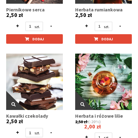
Piernikowe serca
Herbata rumiankowa
2,50 zł
2,50 zł
+
-
+
-
DODAJ
DODAJ
Kawałki czekolady
Herbata i różowe lilie
2,50 zł
2,50 zł
(-20%)
2,00 zł
+
-
+
-