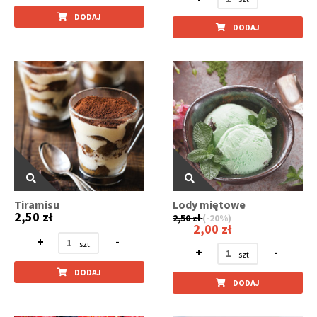
DODAJ
DODAJ
Tiramisu
Lody miętowe
2,50 zł
2,50 zł
(-20%)
2,00 zł
+
-
+
-
DODAJ
DODAJ