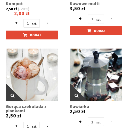
Kompot
Kawowe multi
3,50 zł
2,50 zł
(-20%)
2,00 zł
+
-
+
-
DODAJ
DODAJ
Gorąca czekolada z
Kawiarka
piankami
2,50 zł
2,50 zł
+
-
+
-