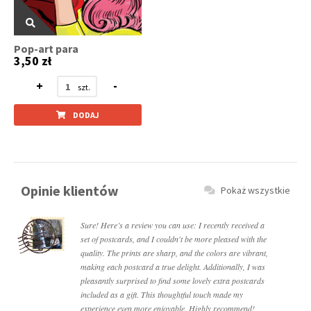
Pop-art para
3,50 zł
+
-
DODAJ
Opinie klientów
Pokaż wszystkie
Sure! Here’s a review you can use: I recently received a
set of postcards, and I couldn't be more pleased with the
quality. The prints are sharp, and the colors are vibrant,
making each postcard a true delight. Additionally, I was
pleasantly surprised to find some lovely extra postcards
included as a gift. This thoughtful touch made my
experience even more enjoyable. Highly recommend!