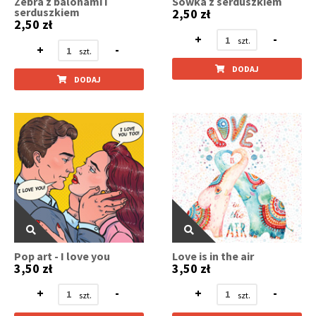
Zebra z balonami i
Sówka z serduszkiem
serduszkiem
2,50 zł
2,50 zł
+
-
+
-
DODAJ
DODAJ
Pop art - I love you
Love is in the air
3,50 zł
3,50 zł
+
-
+
-