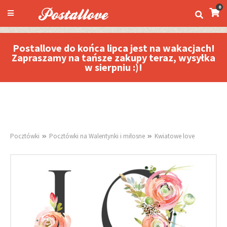
0
Postallove do końca lipca jest na wakacjach!
Zapraszamy na tańsze zakupy teraz, wysyłka
w sierpniu :)!
Pocztówki
Pocztówki na Walentynki i miłosne
Kwiatowe love