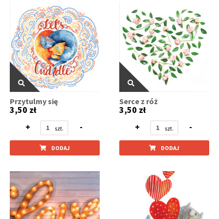
Przytulmy się
Serce z róż
3,50 zł
3,50 zł
+
-
+
-
DODAJ
DODAJ