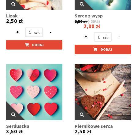
Lizak
Serce z wysp
2,50 zł
2,50 zł
(-20%)
2,00 zł
+
-
+
-
DODAJ
DODAJ
Serduszka
Piernikowe serca
3,50 zł
2,50 zł