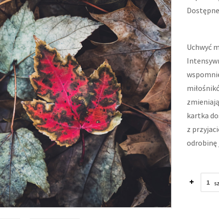
Dostępne:
Uchwyć ma
Intensywn
wspomnien
miłośnikó
zmieniają
kartka do
z przyjac
odrobinę 
+