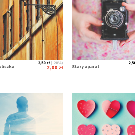
2,50 zł
(-20%)
2,50
uliczka
Stary aparat
2,00 zł