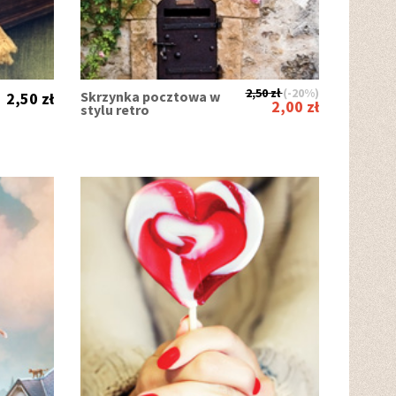
2,50 zł
(-20%)
Skrzynka pocztowa w
2,50 zł
2,00 zł
stylu retro