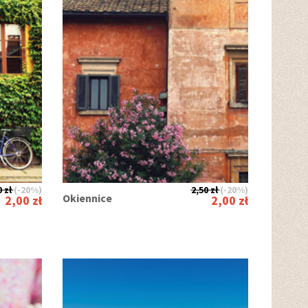
 zł
(-20%)
2,50 zł
(-20%)
Okiennice
2,00 zł
2,00 zł