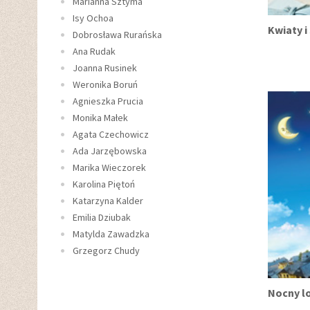
Marianna Sztyma
Isy Ochoa
Kwiaty i 
Dobrosława Rurańska
Ana Rudak
Joanna Rusinek
Weronika Boruń
Agnieszka Prucia
Monika Małek
Agata Czechowicz
Ada Jarzębowska
Marika Wieczorek
Karolina Piętoń
Katarzyna Kalder
Emilia Dziubak
Matylda Zawadzka
Grzegorz Chudy
Nocny l