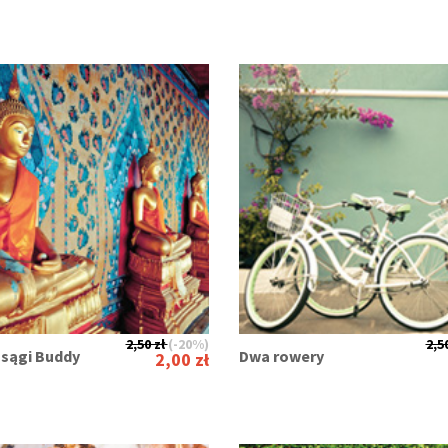
2,50 zł
(-20%)
2,50
osągi Buddy
Dwa rowery
2,00 zł