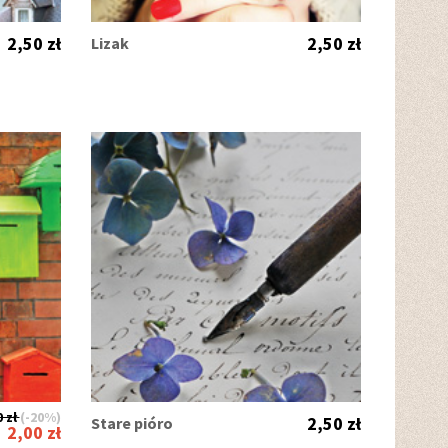
2,50 zł
2,50 zł
Lizak
 zł
(-20%)
2,50 zł
Stare pióro
2,00 zł