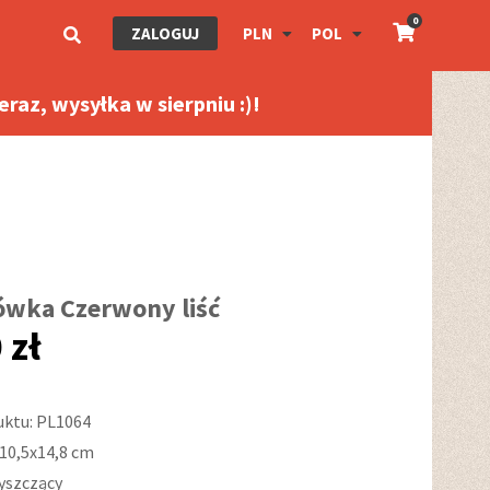
0
ZALOGUJ
PLN
POL
raz, wysyłka w sierpniu :)!
ówka Czerwony liść
 zł
uktu: PL1064
10,5x14,8 cm
łyszczący