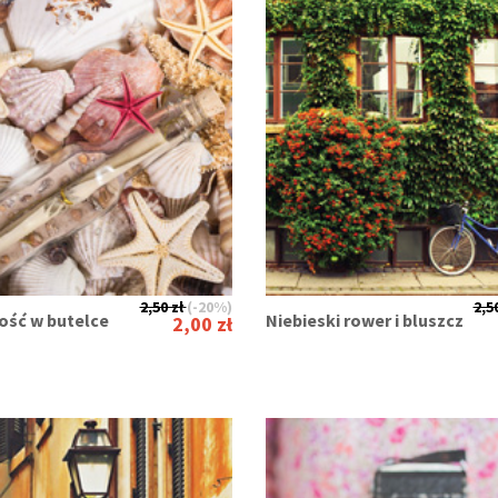
2,50 zł
(-20%)
2,50
ść w butelce
Niebieski rower i bluszcz
2,00 zł