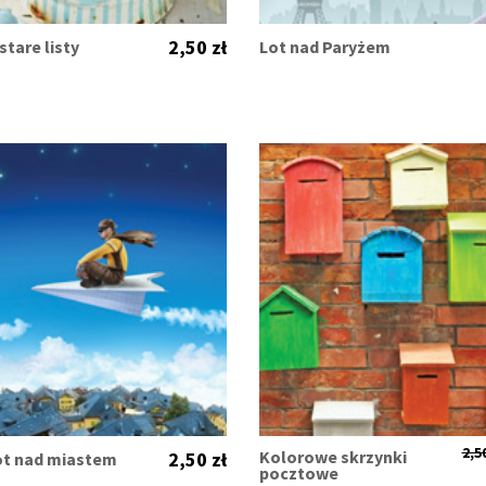
2,50 zł
stare listy
Lot nad Paryżem
2,50
Kolorowe skrzynki
2,50 zł
ot nad miastem
pocztowe