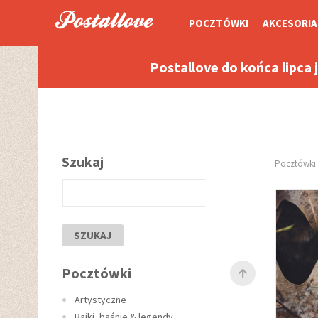
POCZTÓWKI
AKCESORIA
Postallove do końca lipca 
Szukaj
Pocztówki
SZUKAJ
Pocztówki
Artystyczne
Bajki, baśnie & legendy