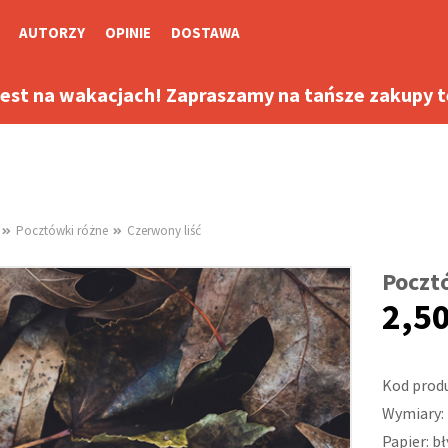
AUTORZY
OPINIE
DOSTAWA
jest na wakacjach! Zapraszamy na tańsze zakupy te
Pocztówki różne
Czerwony liść
Poczt
2,50
Kod prod
Wymiary: 
Papier: b