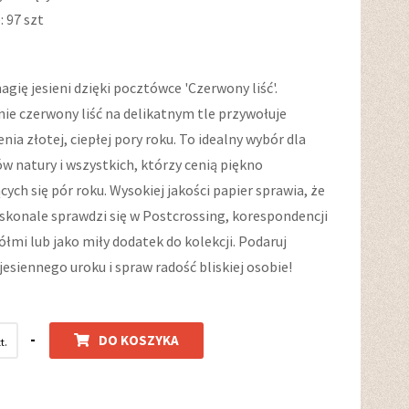
 97 szt
gię jesieni dzięki pocztówce 'Czerwony liść'.
ie czerwony liść na delikatnym tle przywołuje
ia złotej, ciepłej pory roku. To idealny wybór dla
w natury i wszystkich, którzy cenią piękno
cych się pór roku. Wysokiej jakości papier sprawia, że
skonale sprawdzi się w Postcrossing, korespondencji
iółmi lub jako miły dodatek do kolekcji. Podaruj
jesiennego uroku i spraw radość bliskiej osobie!
-
DO KOSZYKA