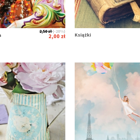
2,50 zł
(-20%)
Książki
a
2,00 zł