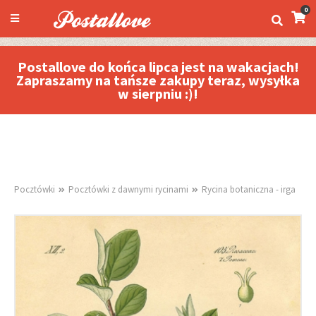
0
Postallove do końca lipca jest na wakacjach!
Zapraszamy na tańsze zakupy teraz, wysyłka
w sierpniu :)!
Pocztówki
Pocztówki z dawnymi rycinami
Rycina botaniczna - irga