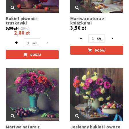
Bukiet piwonii i
Martwa natura z
truskawki
książkami
3,50 zł
3,50 zł
(-20%)
2,80 zł
+
-
+
-
DODAJ
DODAJ
Martwa natura z
Jesienny bukiet i owoce