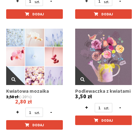
+
-
+
-
DODAJ
DODAJ
Kwiatowa mozaika
Podlewaczka z kwiatami
3,50 zł
3,50 zł
(-20%)
2,80 zł
+
-
+
-
DODAJ
DODAJ