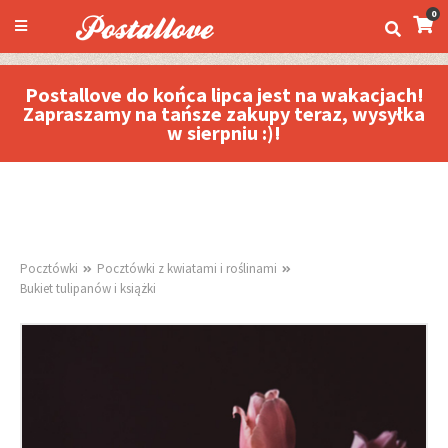
0
Postallove do końca lipca jest na wakacjach!
Zapraszamy na tańsze zakupy teraz, wysyłka
w sierpniu :)!
Pocztówki
Pocztówki z kwiatami i roślinami
Bukiet tulipanów i książki