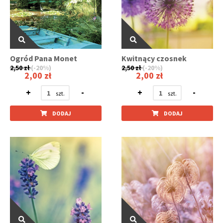
Ogród Pana Monet
Kwitnący czosnek
2,50 zł
(-20%)
2,50 zł
(-20%)
2,00 zł
2,00 zł
+
-
+
-
DODAJ
DODAJ