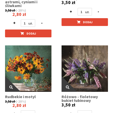
astrami, cyniami i
3,50 zł
śliwkami
3,50 zł
(-20%)
+
-
2,80 zł
+
-
DODAJ
DODAJ
Rudbekie i motyl
Różowo - fioletowy
bukiet łubinowy
3,50 zł
(-20%)
3,50 zł
2,80 zł