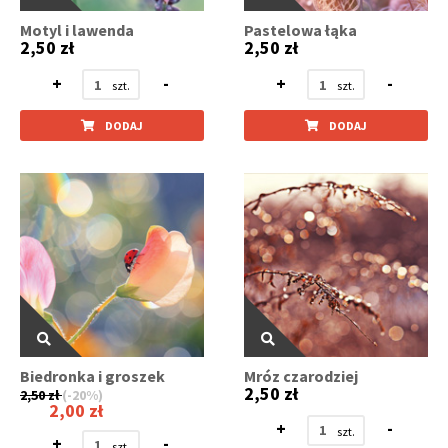
Motyl i lawenda
Pastelowa łąka
2,50 zł
2,50 zł
+
-
+
-
DODAJ
DODAJ
Biedronka i groszek
Mróz czarodziej
2,50 zł
2,50 zł
(-20%)
2,00 zł
+
-
+
-