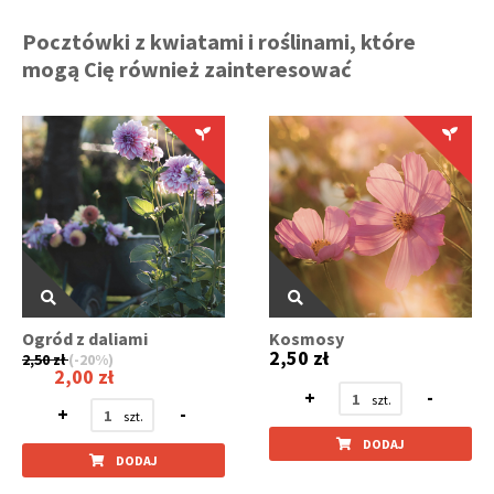
Pocztówki z kwiatami i roślinami, które
mogą Cię również zainteresować
Ogród z daliami
Kosmosy
2,50 zł
2,50 zł
(-20%)
2,00 zł
+
-
+
-
DODAJ
DODAJ