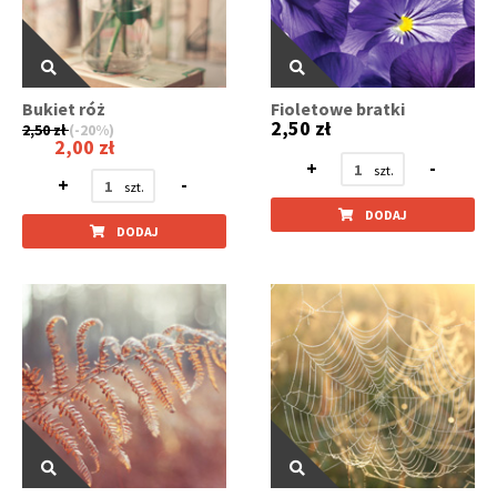
Bukiet róż
Fioletowe bratki
2,50 zł
2,50 zł
(-20%)
2,00 zł
+
-
+
-
DODAJ
DODAJ