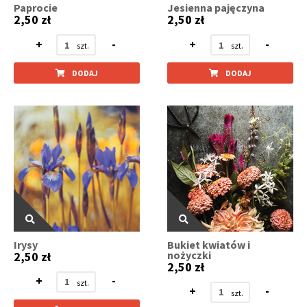
Paprocie
Jesienna pajęczyna
2,50 zł
2,50 zł
+
-
+
-
DODAJ
DODAJ
Irysy
Bukiet kwiatów i
nożyczki
2,50 zł
2,50 zł
+
-
+
-