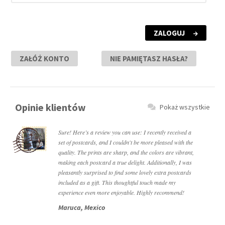
ZALOGUJ
ZAŁÓŻ KONTO
NIE PAMIĘTASZ HASŁA?
Opinie klientów
Pokaż wszystkie
Sure! Here’s a review you can use: I recently received a
set of postcards, and I couldn't be more pleased with the
quality. The prints are sharp, and the colors are vibrant,
making each postcard a true delight. Additionally, I was
pleasantly surprised to find some lovely extra postcards
included as a gift. This thoughtful touch made my
experience even more enjoyable. Highly recommend!
Maruca, Mexico