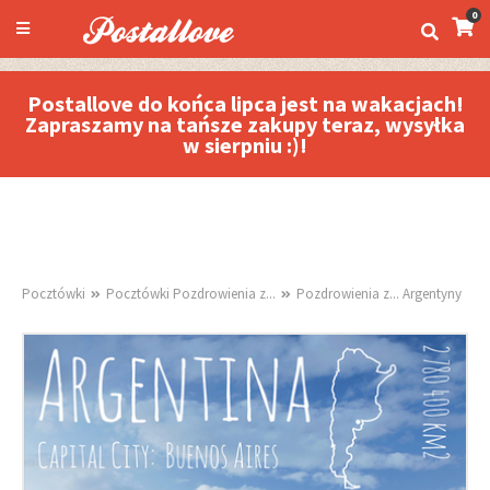
0
Postallove do końca lipca jest na wakacjach!
Zapraszamy na tańsze zakupy teraz, wysyłka
w sierpniu :)!
Pocztówki
Pocztówki Pozdrowienia z...
Pozdrowienia z... Argentyny