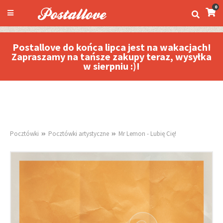
0
Postallove do końca lipca jest na wakacjach!
Zapraszamy na tańsze zakupy teraz, wysyłka
w sierpniu :)!
Pocztówki
Pocztówki artystyczne
Mr Lemon - Lubię Cię!