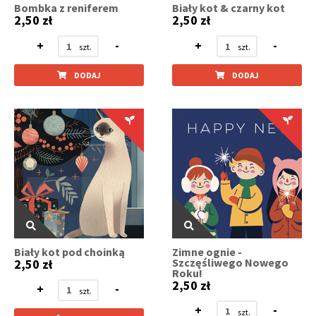
Bombka z reniferem
Biały kot & czarny kot
2,50 zł
2,50 zł
+
-
+
-
DODAJ
DODAJ
Biały kot pod choinką
Zimne ognie -
Szczęśliwego Nowego
2,50 zł
Roku!
2,50 zł
+
-
+
-