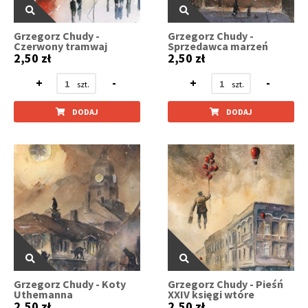
Grzegorz Chudy -
Grzegorz Chudy -
Czerwony tramwaj
Sprzedawca marzeń
2,50 zł
2,50 zł
+
-
+
-
DODAJ
DODAJ
Grzegorz Chudy - Koty
Grzegorz Chudy - Pieśń
Uthemanna
XXIV księgi wtóre
2,50 zł
2,50 zł