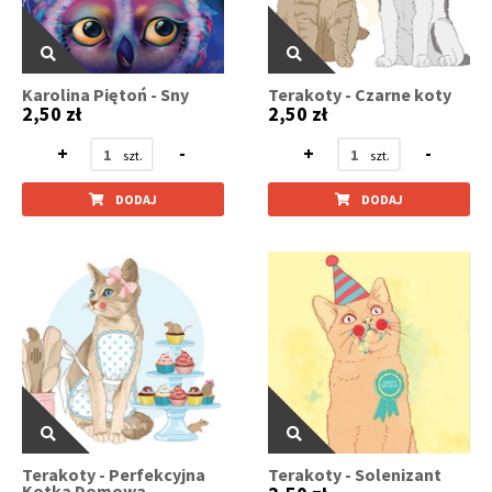
Karolina Piętoń - Sny
Terakoty - Czarne koty
2,50 zł
2,50 zł
+
-
+
-
DODAJ
DODAJ
Terakoty - Perfekcyjna
Terakoty - Solenizant
Kotka Domowa