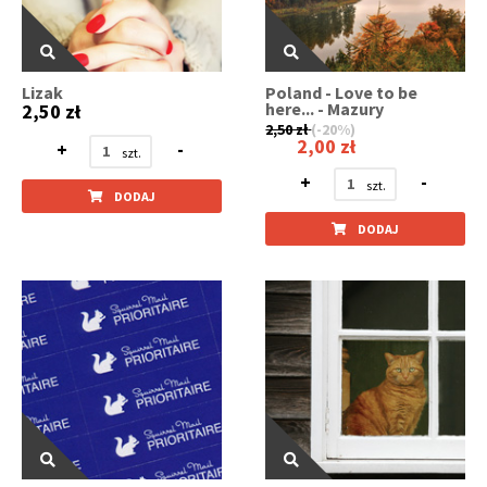
Lizak
Poland - Love to be
here... - Mazury
2,50 zł
2,50 zł
(-20%)
2,00 zł
+
-
+
-
DODAJ
DODAJ