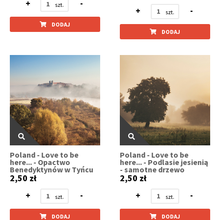
+
-
+
-
DODAJ
DODAJ
Poland - Love to be
Poland - Love to be
here... - Opactwo
here... - Podlasie jesienią
Benedyktynów w Tyńcu
- samotne drzewo
2,50 zł
2,50 zł
+
-
+
-
DODAJ
DODAJ