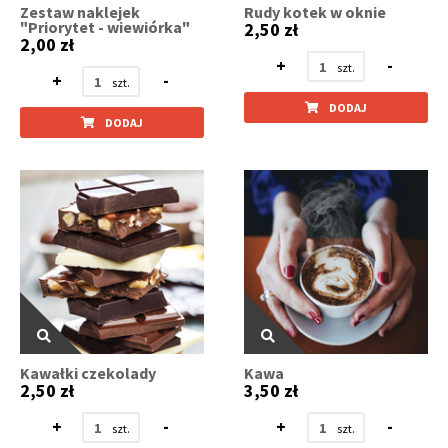
Zestaw naklejek
Rudy kotek w oknie
"Priorytet - wiewiórka"
2,50 zł
2,00 zł
+
-
+
-
DODAJ
DODAJ
Kawałki czekolady
Kawa
2,50 zł
3,50 zł
+
-
+
-