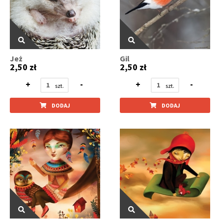
Jeż
Gil
2,50 zł
2,50 zł
+
-
+
-
DODAJ
DODAJ