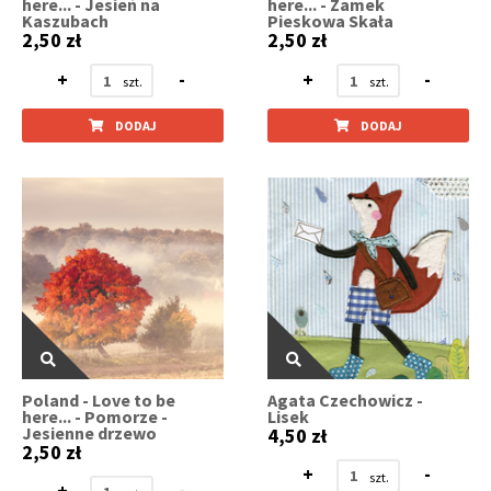
here... - Jesień na
here... - Zamek
Kaszubach
Pieskowa Skała
2,50 zł
2,50 zł
+
-
+
-
DODAJ
DODAJ
Poland - Love to be
Agata Czechowicz -
here... - Pomorze -
Lisek
Jesienne drzewo
4,50 zł
2,50 zł
+
-
+
-