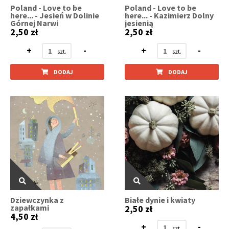
Poland - Love to be
Poland - Love to be
here... - Jesień w Dolinie
here... - Kazimierz Dolny
Górnej Narwi
jesienią
2,50 zł
2,50 zł
+
-
+
-
DODAJ
DODAJ
Dziewczynka z
Białe dynie i kwiaty
zapałkami
2,50 zł
4,50 zł
+
-