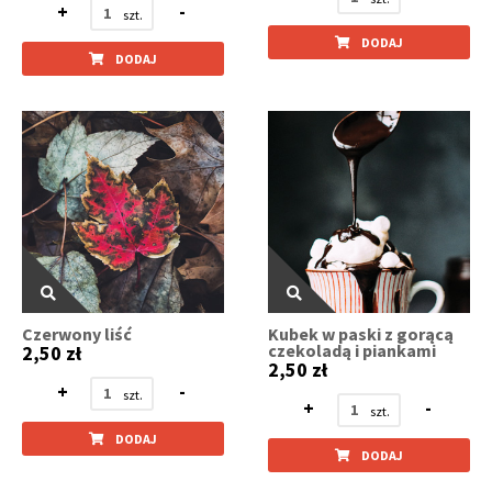
+
-
DODAJ
DODAJ
Czerwony liść
Kubek w paski z gorącą
czekoladą i piankami
2,50 zł
2,50 zł
+
-
+
-
DODAJ
DODAJ