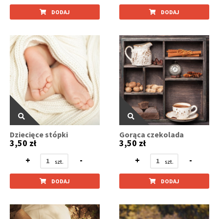
DODAJ
DODAJ
Dziecięce stópki
Gorąca czekolada
3,50 zł
3,50 zł
+
-
+
-
DODAJ
DODAJ