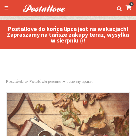
0
Postallove do końca lipca jest na wakacjach!
Zapraszamy na tańsze zakupy teraz, wysyłka
w sierpniu :)!
Pocztówki
Pocztówki jesienne
Jesienny aparat