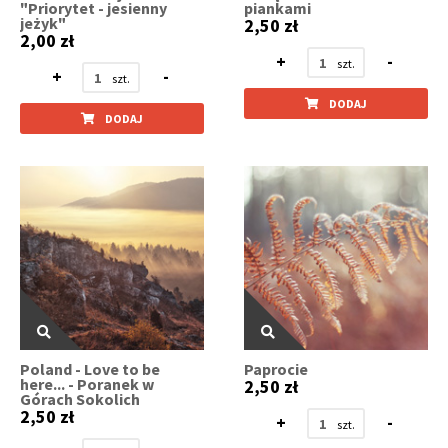
"Priorytet - jesienny
piankami
jeżyk"
2,50 zł
2,00 zł
+
-
+
-
DODAJ
DODAJ
Poland - Love to be
Paprocie
here... - Poranek w
2,50 zł
Górach Sokolich
2,50 zł
+
-