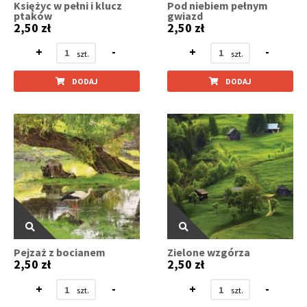
Księżyc w pełni i klucz
Pod niebiem pełnym
ptaków
gwiazd
2,50 zł
2,50 zł
+
-
+
-
DODAJ
DODAJ
Pejzaż z bocianem
Zielone wzgórza
2,50 zł
2,50 zł
+
-
+
-