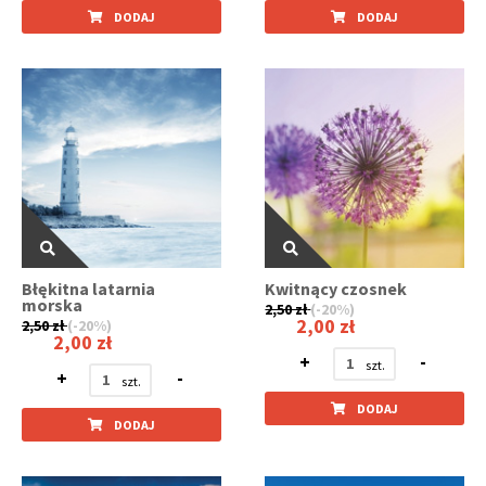
DODAJ
DODAJ
Błękitna latarnia
Kwitnący czosnek
morska
2,50 zł
(-20%)
2,00 zł
2,50 zł
(-20%)
2,00 zł
+
-
+
-
DODAJ
DODAJ