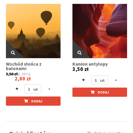
Wschód słońca z
Kanion antylopy
balonami
3,50 zł
3,50 zł
(-20%)
2,80 zł
+
-
+
-
DODAJ
DODAJ