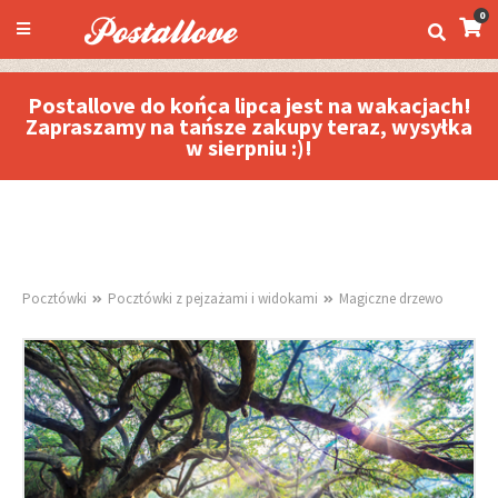
0
Postallove do końca lipca jest na wakacjach!
Zapraszamy na tańsze zakupy teraz, wysyłka
w sierpniu :)!
Pocztówki
Pocztówki z pejzażami i widokami
Magiczne drzewo