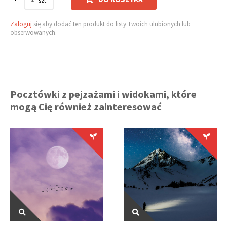
Zaloguj
się aby dodać ten produkt do listy Twoich ulubionych lub
obserwowanych.
Pocztówki z pejzażami i widokami, które
mogą Cię również zainteresować