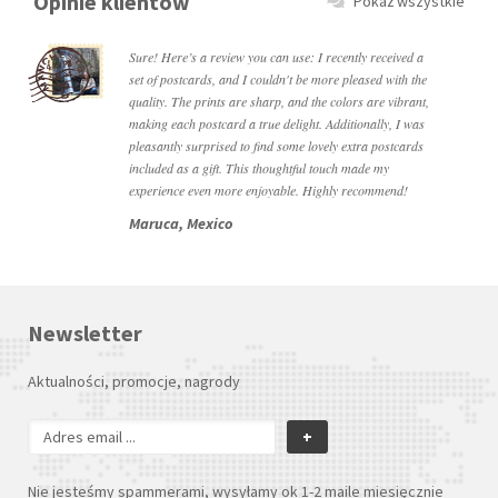
Opinie klientów
Pokaż wszystkie
Sure! Here’s a review you can use: I recently received a
set of postcards, and I couldn't be more pleased with the
quality. The prints are sharp, and the colors are vibrant,
making each postcard a true delight. Additionally, I was
pleasantly surprised to find some lovely extra postcards
included as a gift. This thoughtful touch made my
experience even more enjoyable. Highly recommend!
Maruca, Mexico
Newsletter
Aktualności, promocje, nagrody
+
Nie jesteśmy spammerami, wysyłamy ok 1-2 maile miesięcznie