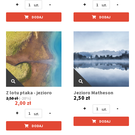
+
-
+
-
DODAJ
DODAJ
Z lotu ptaka - jezioro
Jezioro Matheson
2,50 zł
2,50 zł
(-20%)
2,00 zł
+
-
+
-
DODAJ
DODAJ