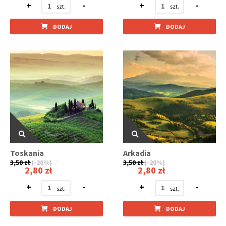
+
-
+
-
DODAJ
DODAJ
Toskania
Arkadia
3,50 zł
(-20%)
3,50 zł
(-20%)
2,80 zł
2,80 zł
+
-
+
-
DODAJ
DODAJ