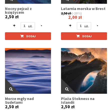
Nocny pejzaż z
Latarnia morska w Brest
księżycem
2,50 zł
(-20%)
2,50 zł
2,00 zł
+
-
+
-
DODAJ
DODAJ
Morze mgły nad
Plaża Stokness na
Sudetami
Islandii
2,50 zł
2,50 zł