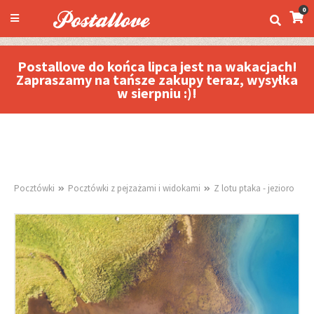
0
Postallove do końca lipca jest na wakacjach!
Zapraszamy na tańsze zakupy teraz, wysyłka
w sierpniu :)!
Pocztówki
Pocztówki z pejzażami i widokami
Z lotu ptaka - jezioro