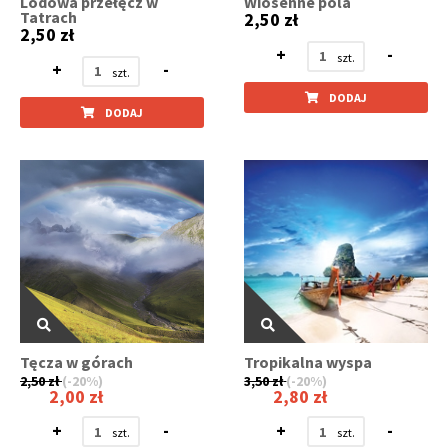
Lodowa przełęcz w
Wiosenne pola
Tatrach
2,50 zł
2,50 zł
+
-
+
-
DODAJ
DODAJ
Tęcza w górach
Tropikalna wyspa
2,50 zł
(-20%)
3,50 zł
(-20%)
2,00 zł
2,80 zł
+
-
+
-