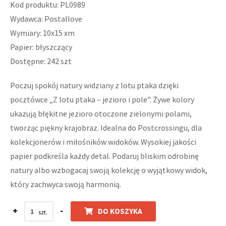
Kod produktu: PL0989
Wydawca: Postallove
Wymiary: 10x15 xm
Papier: błyszczący
Dostępne: 242 szt
Poczuj spokój natury widziany z lotu ptaka dzięki
pocztówce „Z lotu ptaka – jezioro i pole”. Żywe kolory
ukazują błękitne jezioro otoczone zielonymi polami,
tworząc piękny krajobraz. Idealna do Postcrossingu, dla
kolekcjonerów i miłośników widoków. Wysokiej jakości
papier podkreśla każdy detal. Podaruj bliskim odrobinę
natury albo wzbogacaj swoją kolekcję o wyjątkowy widok,
który zachwyca swoją harmonią.
+
-
DO KOSZYKA