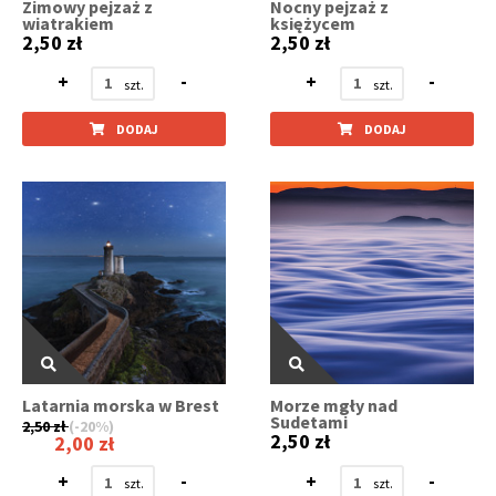
Zimowy pejzaż z
Nocny pejzaż z
wiatrakiem
księżycem
2,50 zł
2,50 zł
+
-
+
-
DODAJ
DODAJ
Latarnia morska w Brest
Morze mgły nad
Sudetami
2,50 zł
(-20%)
2,50 zł
2,00 zł
+
-
+
-