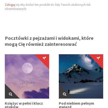
Zaloguj
się aby dodać ten produkt do listy Twoich ulubionych lub
obserwowanych.
Pocztówki z pejzażami i widokami, które
mogą Cię również zainteresować
Księżyc w pełni i klucz
Pod niebiem pełnym
ptaków
gwiazd