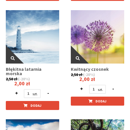
Błękitna latarnia
Kwitnący czosnek
morska
2,50 zł
(-20%)
2,00 zł
2,50 zł
(-20%)
2,00 zł
+
-
+
-
DODAJ
DODAJ