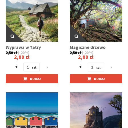
Wyprawa w Tatry
Magiczne drzewo
2,50 zł
(-20%)
2,50 zł
(-20%)
2,00 zł
2,00 zł
+
-
+
-
DODAJ
DODAJ