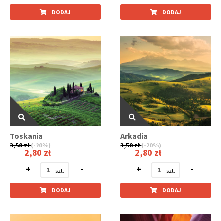
DODAJ
DODAJ
Toskania
Arkadia
3,50 zł
(-20%)
3,50 zł
(-20%)
2,80 zł
2,80 zł
+
-
+
-
DODAJ
DODAJ