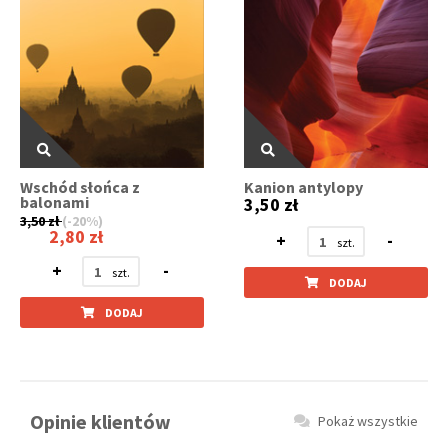
Wschód słońca z
Kanion antylopy
balonami
3,50 zł
3,50 zł
(-20%)
2,80 zł
+
-
+
-
DODAJ
DODAJ
Opinie klientów
Pokaż wszystkie