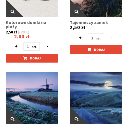
Kolorowe domki na
Tajemniczy zamek
plaży
2,50 zł
2,50 zł
(-20%)
2,00 zł
+
-
+
-
DODAJ
DODAJ