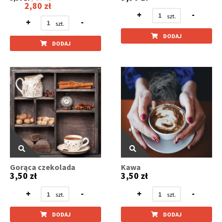
2,80 zł
+
-
+
-
DODAJ
DODAJ
Gorąca czekolada
Kawa
3,50 zł
3,50 zł
+
-
+
-
DODAJ
DODAJ