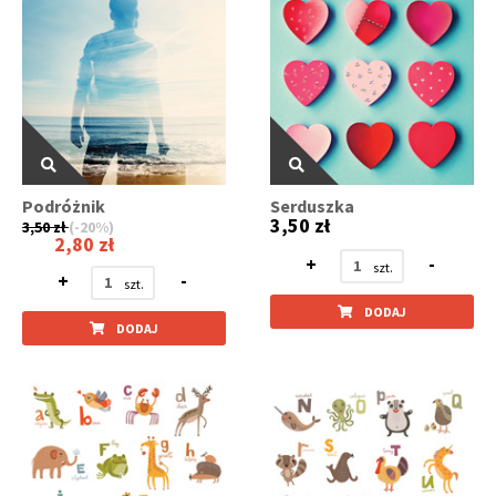
Podróżnik
Serduszka
3,50 zł
3,50 zł
(-20%)
2,80 zł
+
-
+
-
DODAJ
DODAJ