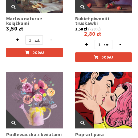
Martwa natura z
Bukiet piwonii i
książkami
truskawki
3,50 zł
3,50 zł
(-20%)
2,80 zł
+
-
+
-
DODAJ
DODAJ
Podlewaczka z kwiatami
Pop-art para