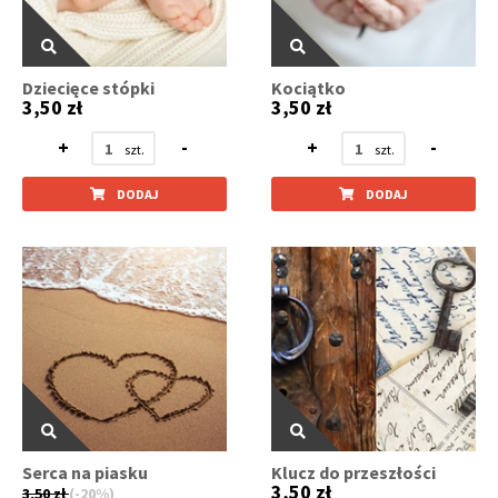
Dziecięce stópki
Kociątko
3,50 zł
3,50 zł
+
-
+
-
DODAJ
DODAJ
Serca na piasku
Klucz do przeszłości
3,50 zł
3,50 zł
(-20%)