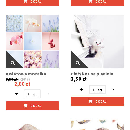
DODAJ
DODAJ
Kwiatowa mozaika
Biały kot na pianinie
3,50 zł
3,50 zł
(-20%)
2,80 zł
+
-
+
-
DODAJ
DODAJ