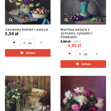
Jesienny bukiet i owoce
Martwa natura z
astrami, cyniami i
3,50 zł
śliwkami
3,50 zł
(-20%)
+
-
2,80 zł
+
-
DODAJ
DODAJ