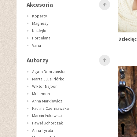
Akcesoria
Koperty
Magnesy
Naklejki
Porcelana
Dziecięc
Varia
Autorzy
Agata Dobrzańska
Marta Julia Piórko
Wiktor Najbor
Mr Lemon
Anna Markiewicz
Paulina Czerniawska
Marcin Łukawski
Paweł Uchorczak
Anna Tyrała