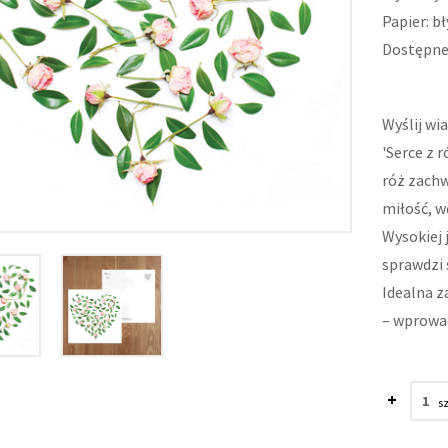
Papier: b
Dostępne:
Wyślij wi
'Serce z 
róż zachw
miłość, w
Wysokiej 
sprawdzi 
Idealna z
– wprowad
+