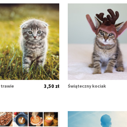
3,50 zł
 trawie
Świąteczny kociak