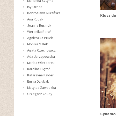
Marianna Sztyma
Isy Ochoa
Dobrosława Rurańska
Klucz do
Ana Rudak
Joanna Rusinek
Weronika Boruń
Agnieszka Prucia
Monika Małek
Agata Czechowicz
Ada Jarzębowska
Marika Wieczorek
Karolina Piętoń
Katarzyna Kalder
Emilia Dziubak
Matylda Zawadzka
Grzegorz Chudy
Cynamo