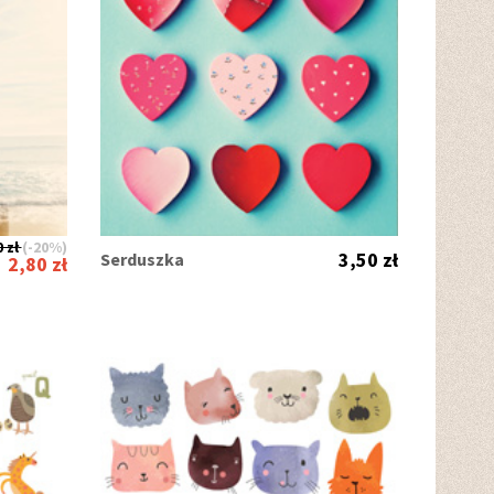
 zł
(-20%)
3,50 zł
Serduszka
2,80 zł