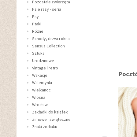
Pozostałe zwierzęta
Psie rasy - seria
Psy
Ptaki
Różne
Schody, drzwi i okna
Sensus Collection
Sztuka
Urodzinowe
Vintage i retro
Pocztó
Wakacje
Walentynki
Wielkanoc
Wiosna
Wrocław
Zakładki do książek
Zimowe i świąteczne
Znaki zodiaku