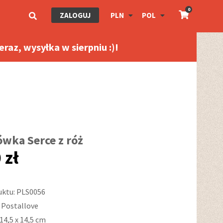
0
ZALOGUJ
PLN
POL
raz, wysyłka w sierpniu :)!
ówka Serce z róż
 zł
uktu: PLS0056
 Postallove
14,5 x 14,5 cm