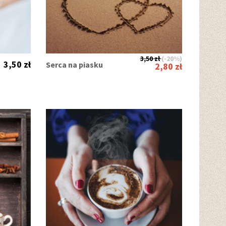
3,50 zł
(-20%)
3,50 zł
Serca na piasku
2,80 zł