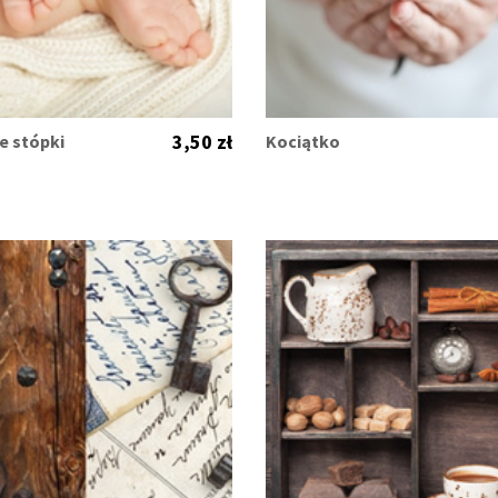
3,50 zł
e stópki
Kociątko