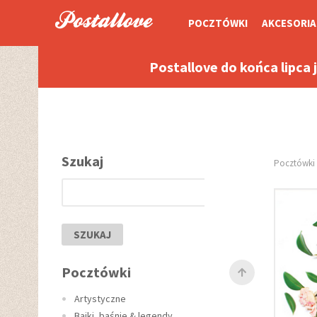
POCZTÓWKI
AKCESORIA
Postallove do końca lipca 
Szukaj
Pocztówki
SZUKAJ
Pocztówki
Artystyczne
Bajki, baśnie & legendy