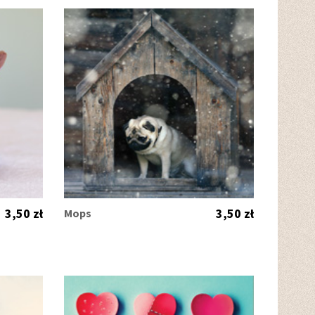
3,50 zł
3,50 zł
Mops