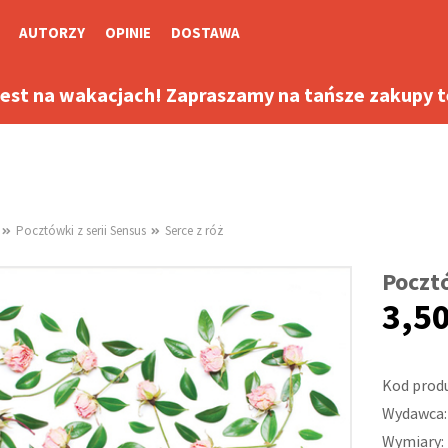
AUTORZY
OPINIE
DOSTAWA
jest na wakacjach! Zapraszamy na tańsze zakupy te
Pocztówki z serii Sensus
Serce z róż
Poczt
3,50
Kod prod
Wydawca:
Wymiary: 