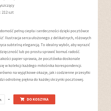
łyszczący
 212 szt
adomość pełną ciepła i serdeczności dzięki pocztówce
róż'. Ilustracja serca ułożonego z delikatnych, różowych
yca subtelną elegancją. To idealny wybór, aby wyrazić
dzięczność lub po prostu sprawić komuś radość.
jakości papier sprawia, że pocztówka doskonale
się w kolekcji każdego miłośnika korespondencji.
arówno na wyjątkowe okazje, jak i codzienne przesyłki
zi odrobinę piękna do każdej skrzynki pocztowej.
-
DO KOSZYKA