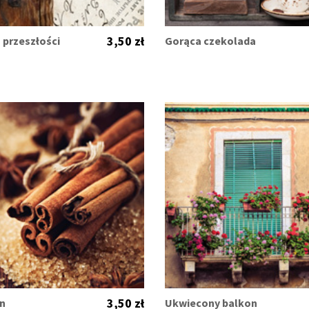
3,50 zł
 przeszłości
Gorąca czekolada
3,50 zł
n
Ukwiecony balkon