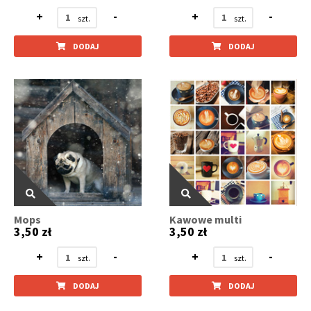
+
-
+
-
DODAJ
DODAJ
Mops
Kawowe multi
3,50 zł
3,50 zł
+
-
+
-
DODAJ
DODAJ