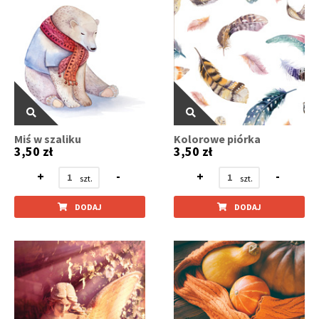
Miś w szaliku
Kolorowe piórka
3,50 zł
3,50 zł
+
-
+
-
DODAJ
DODAJ