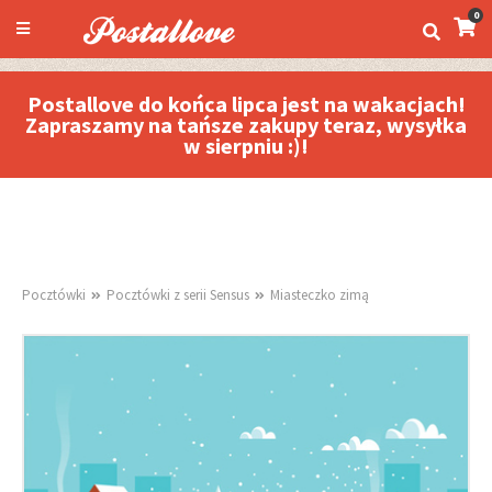
0
Postallove do końca lipca jest na wakacjach!
Zapraszamy na tańsze zakupy teraz, wysyłka
w sierpniu :)!
Pocztówki
Pocztówki z serii Sensus
Miasteczko zimą