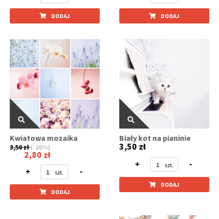
DODAJ
DODAJ
Kwiatowa mozaika
Biały kot na pianinie
3,50 zł
3,50 zł
(-20%)
2,80 zł
+
-
+
-
DODAJ
DODAJ