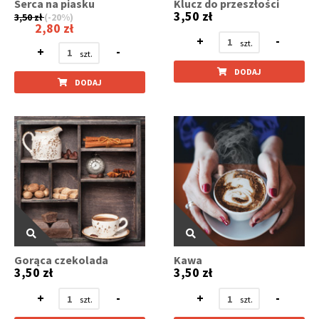
Serca na piasku
Klucz do przeszłości
3,50 zł
3,50 zł
(-20%)
2,80 zł
+
-
+
-
DODAJ
DODAJ
Gorąca czekolada
Kawa
3,50 zł
3,50 zł
+
-
+
-