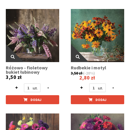
Różowo - fioletowy
Rudbekie i motyl
bukiet łubinowy
3,50 zł
(-20%)
3,50 zł
2,80 zł
+
-
+
-
DODAJ
DODAJ