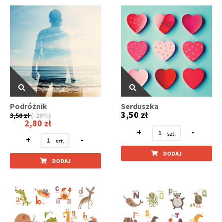
Podróżnik
Serduszka
3,50 zł
3,50 zł
(-20%)
2,80 zł
+
-
+
-
DODAJ
DODAJ