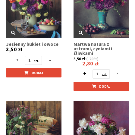
Jesienny bukiet i owoce
Martwa natura z
astrami, cyniami i
3,50 zł
śliwkami
3,50 zł
(-20%)
+
-
2,80 zł
+
-
DODAJ
DODAJ