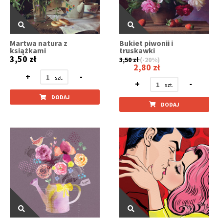
Martwa natura z
Bukiet piwonii i
książkami
truskawki
3,50 zł
3,50 zł
(-20%)
2,80 zł
+
-
+
-
DODAJ
DODAJ