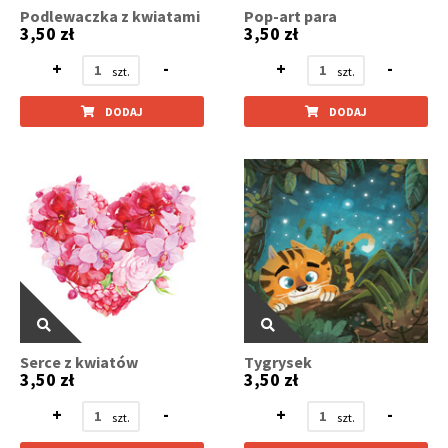
Podlewaczka z kwiatami
Pop-art para
3,50 zł
3,50 zł
+
-
+
-
DODAJ
DODAJ
Serce z kwiatów
Tygrysek
3,50 zł
3,50 zł
+
-
+
-