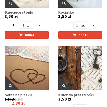
Dziecięce stópki
Kociątko
3,50 zł
3,50 zł
+
-
+
-
DODAJ
DODAJ
Serca na piasku
Klucz do przeszłości
3,50 zł
3,50 zł
(-20%)
2,80 zł