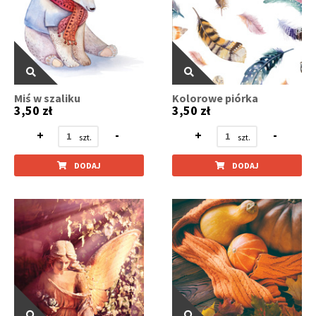
Miś w szaliku
Kolorowe piórka
3,50 zł
3,50 zł
+
-
+
-
DODAJ
DODAJ