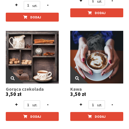
+
-
+
-
DODAJ
DODAJ
Gorąca czekolada
Kawa
3,50 zł
3,50 zł
+
-
+
-
DODAJ
DODAJ