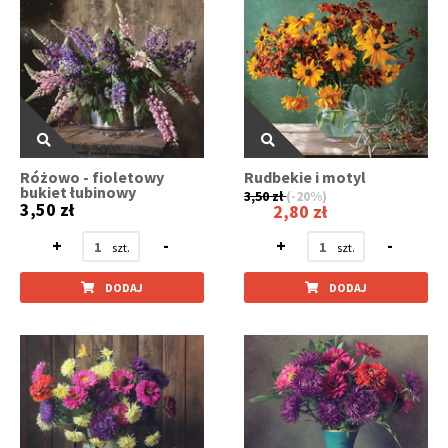
Różowo - fioletowy
Rudbekie i motyl
bukiet łubinowy
3,50 zł
(-20%)
3,50 zł
2,80 zł
+
-
+
-
DODAJ
DODAJ