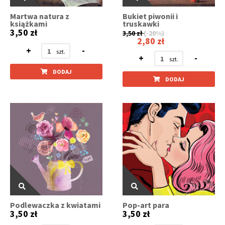
Martwa natura z
Bukiet piwonii i
książkami
truskawki
3,50 zł
3,50 zł
(-20%)
2,80 zł
+
-
+
-
DODAJ
DODAJ
Podlewaczka z kwiatami
Pop-art para
3,50 zł
3,50 zł