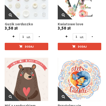
Guzik serduszko
Kwiatowe love
3,50 zł
3,50 zł
+
-
+
-
DODAJ
DODAJ
Miś z serduszkiem
Przytulmy się