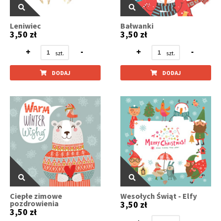
Leniwiec
Bałwanki
3,50 zł
3,50 zł
+
-
+
-
DODAJ
DODAJ
Ciepłe zimowe
Wesołych Świąt - Elfy
pozdrowienia
3,50 zł
3,50 zł