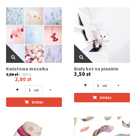
Kwiatowa mozaika
Biały kot na pianinie
3,50 zł
3,50 zł
(-20%)
2,80 zł
+
-
+
-
DODAJ
DODAJ