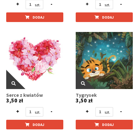
+
-
+
-
DODAJ
DODAJ
Serce z kwiatów
Tygrysek
3,50 zł
3,50 zł
+
-
+
-
DODAJ
DODAJ