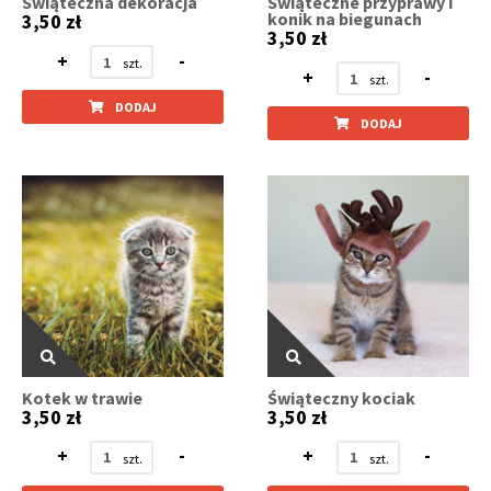
Świąteczna dekoracja
Świąteczne przyprawy i
konik na biegunach
3,50 zł
3,50 zł
+
-
+
-
DODAJ
DODAJ
Kotek w trawie
Świąteczny kociak
3,50 zł
3,50 zł
+
-
+
-