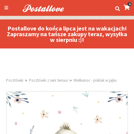
0
Postallove do końca lipca jest na wakacjach!
Zapraszamy na tańsze zakupy teraz, wysyłka
w sierpniu :)!
Pocztówki
Pocztówki z serii Sensus
Wielkanoc - pisklak w jajku