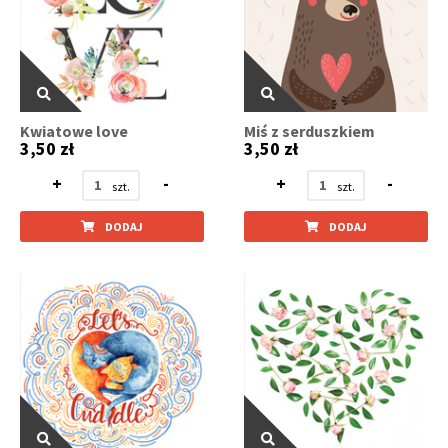
Kwiatowe love
Miś z serduszkiem
3,50 zł
3,50 zł
+
-
+
-
DODAJ
DODAJ