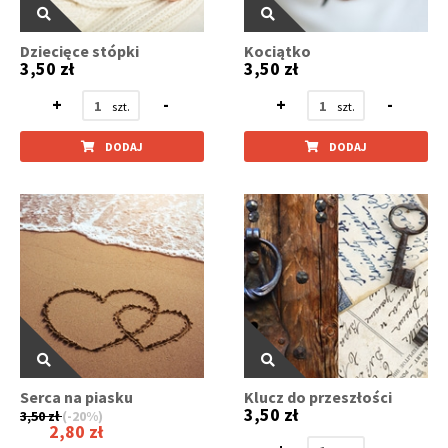
Dziecięce stópki
Kociątko
3,50 zł
3,50 zł
+
-
+
-
DODAJ
DODAJ
Serca na piasku
Klucz do przeszłości
3,50 zł
3,50 zł
(-20%)
2,80 zł