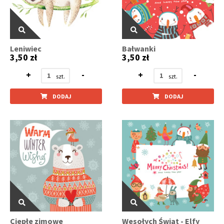
Leniwiec
Bałwanki
3,50 zł
3,50 zł
+
-
+
-
DODAJ
DODAJ
Ciepłe zimowe
Wesołych Świąt - Elfy