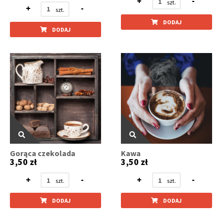
+
-
+
-
DODAJ
DODAJ
Gorąca czekolada
Kawa
3,50 zł
3,50 zł
+
-
+
-
DODAJ
DODAJ