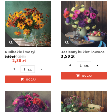
Rudbekie i motyl
Jesienny bukiet i owoce
3,50 zł
3,50 zł
(-20%)
2,80 zł
+
-
+
-
DODAJ
DODAJ