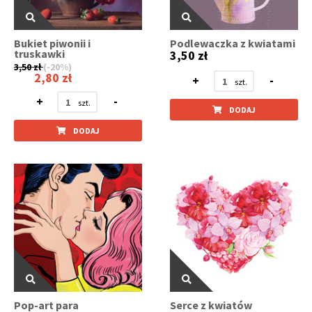
Bukiet piwonii i
Podlewaczka z kwiatami
truskawki
3,50 zł
3,50 zł
(-20%)
2,80 zł
+
-
+
-
DODAJ
DODAJ
Pop-art para
Serce z kwiatów