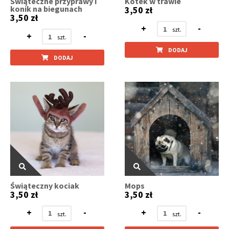
Świąteczne przyprawy i
Kotek w trawie
konik na biegunach
3,50 zł
3,50 zł
+
-
+
-
DODAJ
DODAJ
Świąteczny kociak
Mops
3,50 zł
3,50 zł
+
-
+
-