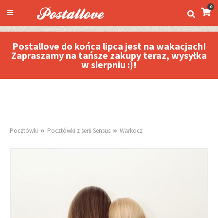
0
Postallove do końca lipca jest na wakacjach!
Zapraszamy na tańsze zakupy teraz, wysyłka
w sierpniu :)!
Pocztówki
Pocztówki z serii Sensus
Warkocz