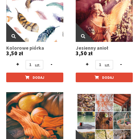
Kolorowe piórka
Jesienny anioł
3,50 zł
3,50 zł
+
-
+
-
DODAJ
DODAJ