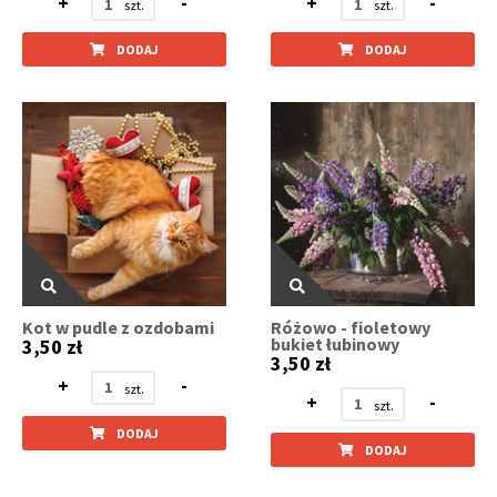
+
-
+
-
DODAJ
DODAJ
Kot w pudle z ozdobami
Różowo - fioletowy
bukiet łubinowy
3,50 zł
3,50 zł
+
-
+
-
DODAJ
DODAJ