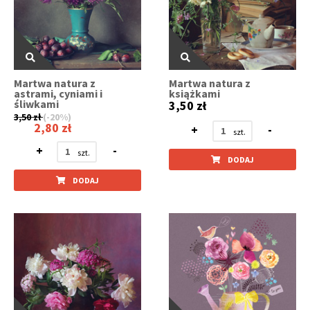
Martwa natura z
Martwa natura z
astrami, cyniami i
książkami
śliwkami
3,50 zł
3,50 zł
(-20%)
2,80 zł
+
-
+
-
DODAJ
DODAJ